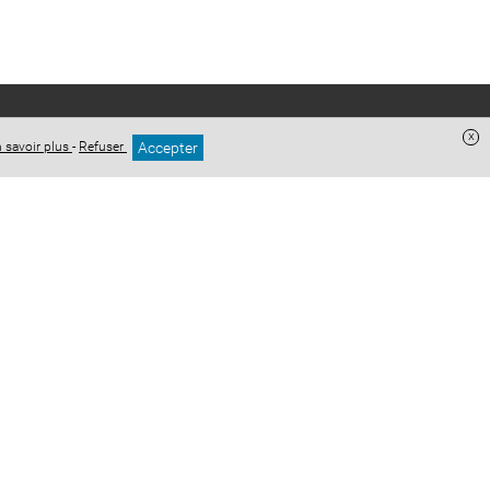
x
Accepter
 savoir plus
-
Refuser
+
−