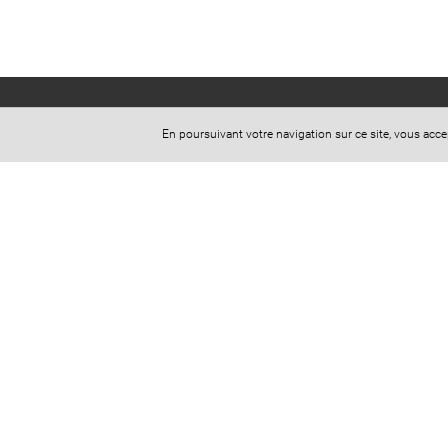
En poursuivant votre navigation sur ce site, vous acc
AUDREY PASCAL
Avocat à la Cour - Docteur en Droit
Chargée d'enseignement à la Faculté de Droit de
l'Université de LIMOGES
Adresse: 24, Cours Jourdan
87000 LIMOGES
Téléphone : 07 50 07 48 94
​​​​​​​Télécopie : 05 55 57 30 92
​​​​​​​Mail: contact@avocat-pascal.com