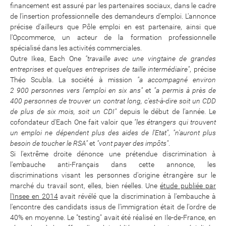
financement est assuré par les partenaires sociaux, dans le cadre
de l'insertion professionnelle des demandeurs d'emploi. L'annonce
précise d'ailleurs que Pôle emploi en est partenaire, ainsi que
l'Opcommerce, un acteur de la formation professionnelle
spécialisé dans les activités commerciales.
Outre Ikea, Each One
"travaille avec une vingtaine de grandes
entreprises et quelques entreprises de taille intermédiaire"
, précise
Théo Scubla. La société à mission
"a accompagné environ
2 900 personnes vers l'emploi en six ans"
et
"a permis à près de
400 personnes de trouver un contrat long, c'est-à-dire soit un CDD
de plus de six mois, soit un CDI"
depuis le début de l'année. Le
cofondateur d'Each One fait valoir que
"les étrangers qui trouvent
un emploi ne dépendent plus des aides de l'Etat"
,
"n'auront plus
besoin de toucher le RSA"
et
"vont payer des impôts"
.
Si l'extrême droite dénonce une prétendue discrimination à
l'embauche anti-Français dans cette annonce, les
discriminations visant les personnes d'origine étrangère sur le
marché du travail sont, elles, bien réelles. Une
étude publiée par
l'Insee en 2014
avait révélé que la discrimination à l'embauche à
l'encontre des candidats issus de l'immigration était de l'ordre de
40% en moyenne. Le "testing" avait été réalisé en Ile-de-France, en