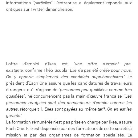
informations
"partielles"
. L'entreprise a également répondu aux
critiques sur Twitter, dimanche soir.
L'offre d'emploi d'Ikea est
"une offre d'emploi pré-
existante
, confirme Théo Scubla.
Elle n'a pas été créée pour nous.
On y apporte simplement des candidats supplémentaires."
Le
président d'Each One assure que les candidatures de travailleurs
étrangers, qu'il s'agisse de
"personnes peu qualifiées comme très
qualifiées"
, ne concurrencent pas la main-d'œuvre française.
"Les
personnes réfugiées sont des demandeurs d'emploi comme les
autres
, rétorque-t-il.
Elles
sont payées au même tarif. On en est les
garants."
La formation rémunérée n'est pas prise en charge par Ikea, assure
Each One. Elle est dispensée par des formateurs de cette société à
mission et par des organismes de formation spécialisés. Le