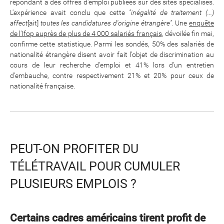
répondant à des offres d'emploi publiées sur des sites spécialisés.
L'expérience avait conclu que cette
"inégalité de traitement (...)
affect
[ait]
toutes les candidatures d'origine étrangère"
. Une
enquête
de l'Ifop auprès de plus de 4 000 salariés français
, dévoilée fin mai,
confirme cette statistique. Parmi les sondés, 50% des salariés de
nationalité étrangère disent avoir fait l'objet de discrimination au
cours de leur recherche d'emploi et 41% lors d'un entretien
d'embauche, contre respectivement 21% et 20% pour ceux de
nationalité française.
PEUT-ON PROFITER DU
TÉLÉTRAVAIL POUR CUMULER
PLUSIEURS EMPLOIS ?
Certains cadres américains tirent profit de