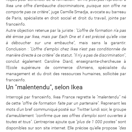
Ikea une offre d'embauche discriminatoire, puisque son offre ne
comporte pas ce critère",
juge Camille Smadja, avocate au barreau
de Paris, spécialiste en droit social et droit du travail, jointe par
franceinfo.
Autre objection retenue par la juriste :
"L'offre de formation n'a pas
été émise par Ikea, mais par Each One et il est précisé qu'elle vise
à déboucher sur une embauche"
, mais sans la garantir.
Conclusion :
"L'offre d'emploi chez Ikea n'est pas conditionnée de
manière directe à ce critère"
de statut.
"Il n'y a pas de discrimination"
,
conclut également Caroline Diard, enseignante-chercheuse à
l'Ecole supérieure de commerce d'Amiens, spécialiste du
management et du droit des ressources humaines, sollicitée par
franceinfo.
Un "malentendu", selon Ikea
Interrogé par franceinfo, Ikea France regrette le
"malentendu"
né
de cette
"offre de formation faite par un partenaire".
Reprenant les
mots d'un bref communiqué posté sur Twitter lundi soir, le groupe
d'ameublement
"confirme que ses offres d'emploi sont ouvertes à
toutes et tous"
. L'entreprise ajoute que
"plus de 1 000 postes"
sont
disponibles sur son site internet. Elle précise qu'elle propose
"des