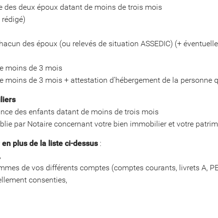
ce des deux époux datant de moins de trois mois
 rédigé)
e chacun des époux (ou relevés de situation ASSEDIC) (+ éventue
de moins de 3 mois
e moins de 3 mois + attestation d’hébergement de la personne qu
liers
sance des enfants datant de moins de trois mois
tablie par Notaire concernant votre bien immobilier et votre patri
r en plus de la liste ci-dessus
:
,
sommes de vos différents comptes (comptes courants, livrets A, PEL
ellement consenties,