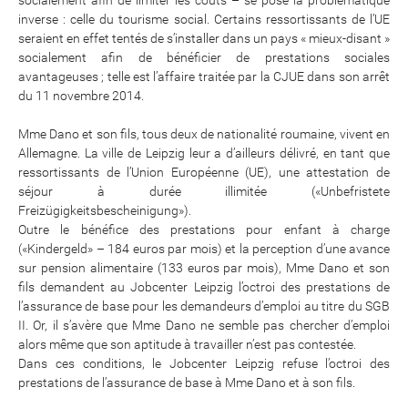
socialement afin de limiter les coûts – se pose la problématique
inverse : celle du tourisme social. Certains ressortissants de l’UE
seraient en effet tentés de s’installer dans un pays « mieux-disant »
socialement afin de bénéficier de prestations sociales
avantageuses ; telle est l’affaire traitée par la CJUE dans son arrêt
du 11 novembre 2014.
Mme Dano et son fils, tous deux de nationalité roumaine, vivent en
Allemagne. La ville de Leipzig leur a d’ailleurs délivré, en tant que
ressortissants de l’Union Européenne (UE), une attestation de
séjour à durée illimitée («Unbefristete
Freizügigkeitsbescheinigung»).
Outre le bénéfice des prestations pour enfant à charge
(«Kindergeld» – 184 euros par mois) et la perception d’une avance
sur pension alimentaire (133 euros par mois), Mme Dano et son
fils demandent au Jobcenter Leipzig l’octroi des prestations de
l’assurance de base pour les demandeurs d’emploi au titre du SGB
II. Or, il s’avère que Mme Dano ne semble pas chercher d’emploi
alors même que son aptitude à travailler n’est pas contestée.
Dans ces conditions, le Jobcenter Leipzig refuse l’octroi des
prestations de l’assurance de base à Mme Dano et à son fils.