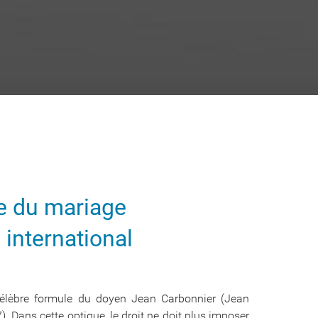
e du mariage
 international
élèbre formule du doyen Jean Carbonnier (Jean
7). Dans cette optique, le droit ne doit plus imposer