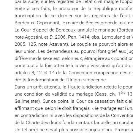
par la suite, sur les registres de l’état civil malgré l’op
Suite à ces faits, le procureur de la République notifi
transcription de ce dernier sur les registres de l’éta
Bordeaux. Cependant, le maire de Bègles procède tout 
La Cour d’appel de Bordeaux annule le mariage (Bordea
note Agostini, et
D
. 2006. Pan. 1414, obs. Lemouland et 
2005. 125, note Azavant). Le couple se pourvoit alors en
leur union. Les demandeurs au pourvoi font grief aux ju
différence de sexe est, selon eux, étrangère aux conditio
porte tout à la fois atteinte à la vie privée ainsi qu’au dr
articles 8, 12 et 14 de la Convention européenne des dr
droits fondamentaux de l’Union européenne.
Dans un arrêt attendu, la Haute juridiction rejette le pou
ère
une condition de validité du mariage (Cass. civ. 1
13 
Gallmeister). Sur ce point, la Cour de cassation fait d’
affirmant que, selon le droit français, «
le mariage est l’
en contradiction ni avec les dispositions de la Conventi
de la Charte des droits fondamentaux laquelle, au surplus
Un tel arrêt ne serait plus possible aujourd’hui. Promes