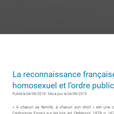
La reconnaissance français
homosexuel et l’ordre public
Publié le 04/06/2019
-
Mis à jour le 04/06/2019
«
A chacun sa famille, à chacun son droit
» est une c
Carbonnier, Essais sur les lois, éd. Defrénois, 1979, p. 16