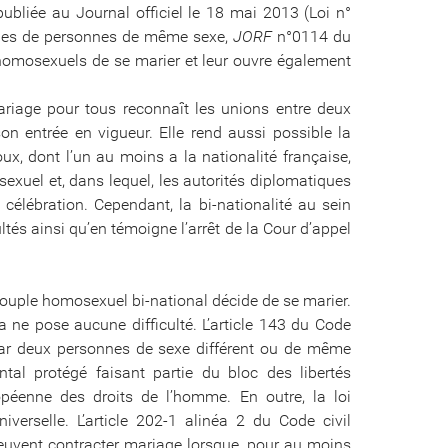
liée au Journal officiel le 18 mai 2013 (Loi n°
les de personnes de même sexe,
JORF
n°0114 du
homosexuels de se marier et leur ouvre également
mariage pour tous reconnaît les unions entre deux
n entrée en vigueur. Elle rend aussi possible la
ux, dont l’un au moins a la nationalité française,
exuel et, dans lequel, les autorités diplomatiques
célébration. Cependant, la bi-nationalité au sein
és ainsi qu’en témoigne l’arrêt de la Cour d’appel
ouple homosexuel bi-national décide de se marier.
ela ne pose aucune difficulté. L’article 143 du Code
par deux personnes de sexe différent ou de même
tal protégé faisant partie du bloc des libertés
opéenne des droits de l’homme. En outre, la loi
verselle. L’article 202-1 alinéa 2 du Code civil
euvent contracter mariage lorsque, pour au moins