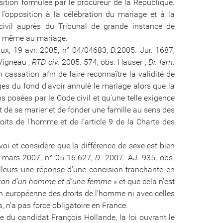
position formulée par le procureur de la République.
e l’opposition à la célébration du mariage et à la
t civil auprès du Tribunal de grande instance de
de même au mariage.
ux, 19 avr. 2005, n° 04/04683,
D.
2005. Jur. 1687,
Vigneau ;
RTD civ.
2005. 574, obs. Hauser ;
Dr. fam
.
 cassation afin de faire reconnaître la validité de
ges du fond d’avoir annulé le mariage alors que la
ns posées par le Code civil et qu’une telle exigence
oit de se marier et de fonder une famille au sens des
oits de l’homme et de l’article 9 de la Charte des
rvoi et considère que la différence de sexe est bien
mars 2007, n° 05-16.627,
D
. 2007. AJ. 935, obs.
ailleurs une réponse d’une concision tranchante en
union d’un homme et d’une femme
» et que cela n’est
on européenne des droits de l’homme ni avec celles
, n’a pas force obligatoire en France.
se du candidat François Hollande, la loi ouvrant le