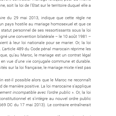
e, soit la loi de l’Etat sur le territoire duquel elle a
laire du 29 mai 2013, indique que cette règle ne
d’un pays hostile au mariage homosexuel et que ce
statut personnel de ses ressortissants sous la loi
signé une convention bilatérale – le 10 août 1981 –
nt à leur loi nationale pour se marier. Or, la loi
L’article 489 du Code pénal marocain réprime les
ique, qu’au Maroc, le mariage est un contrat légal
 en vue d’une vie conjugale commune et durable.
ités sur la loi française, le mariage mixte n’est pas
 est-il possible alors que le Maroc ne reconnaît
d de manière positive. La loi marocaine s’applique
ement incompatible avec l’ordre public
». Or, la loi
onstitutionnel et s’intègre au nouvel ordre public
-669 DC du 17 mai 2013). Le contraire entraînerait