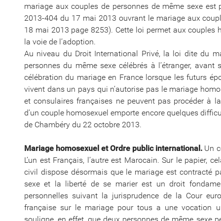
mariage aux couples de personnes de même sexe est pub
2013-404 du 17 mai 2013 ouvrant le mariage aux coup
18 mai 2013 page 8253). Cette loi permet aux couples 
la voie de l’adoption.
Au niveau du Droit International Privé, la loi dite du 
personnes du même sexe célébrés à l’étranger, avant so
célébration du mariage en France lorsque les futurs épo
vivent dans un pays qui n’autorise pas le mariage homos
et consulaires françaises ne peuvent pas procéder à la 
d’un couple homosexuel emporte encore quelques difficult
de Chambéry du 22 octobre 2013.
Mariage homosexuel et Ordre public international.
Un c
L’un est Français, l’autre est Marocain. Sur le papier, c
civil dispose désormais que le mariage est contracté 
sexe et la liberté de se marier est un droit fondamen
personnelles suivant la jurisprudence de la Cour eur
française sur le mariage pour tous a une vocation uni
souligne, en effet, que deux personnes de même sexe p